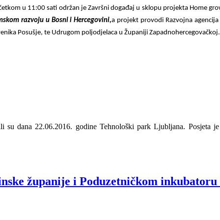
četkom u 11:00 sati održan je Završni događaj u sklopu projekta Home gr
skom razvoju u Bosni i Hercegovini,
a projekt provodi Razvojna agencij
nika Posušje, te Udrugom poljodjelaca u Županiji Zapadnohercegovačkoj.
li su dana 22.06.2016. godine Tehnološki park Ljubljana. Posjeta je
ninske županije i Poduzetničkom inkubator