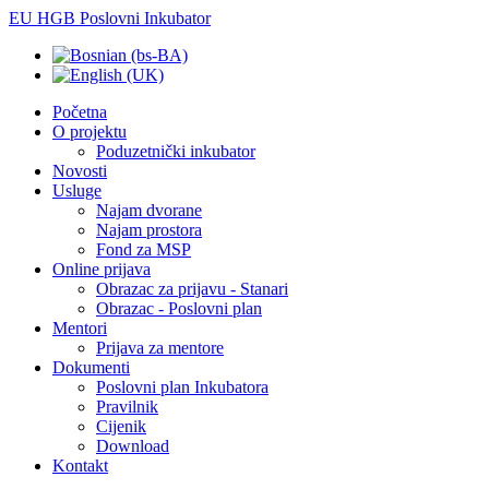
EU HGB Poslovni Inkubator
Početna
O projektu
Poduzetnički inkubator
Novosti
Usluge
Najam dvorane
Najam prostora
Fond za MSP
Online prijava
Obrazac za prijavu - Stanari
Obrazac - Poslovni plan
Mentori
Prijava za mentore
Dokumenti
Poslovni plan Inkubatora
Pravilnik
Cijenik
Download
Kontakt