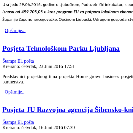
U srijedu 29.06.2016. godine u Ljubuškom, Poduzetnički inkubator, s po
iznosu od 499.705,05 € kroz program EU za potporu lokalnom ekonom
Županije Zapdnohercegovačke, Općinom Ljubuški, Udrugom gospodarstve
Opširnije...
Posjeta Tehnološkom Parku Ljubljana
Štampa
El. pošta
Kreirano: četvrtak, 23 Juni 2016 17:51
Predstavnici projektnog tima projekta Home grown business posjeti
partnerstva.
Opširnije...
Posjeta JU Razvojna agencija Šibensko-k
Štampa
El. pošta
Kreirano: četvrtak, 16 Juni 2016 07:39