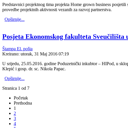
Predstavnici projektnog tima projekta Home grown business posjetili
provedbe projektnih aktivnosti vezanih za razvoj partnerstva.
Opširnije...
Posjeta Ekonomskog fakulteta Sveučilišta
Štampa
El. pošta
Kreirano: utorak, 31 Maj 2016 07:19
U srijedu, 25.05.2016. godine Poduzetnički inkubtor – HIPod, u sklop
Klepić i gosp. dr. sc. Nikola Papac.
Opširnije...
Stranica 1 od 7
Početak
Prethodna
1
2
3
4